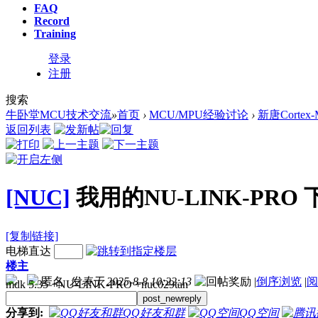
FAQ
Record
Training
登录
注册
搜索
牛卧堂MCU技术交流
»
首页
›
MCU/MPU经验讨论
›
新唐Corte
返回列表
[NUC]
我用的NU-LINK-PRO 下载提示
[复制链接]
电梯直达
楼主
匿名
发表于 2025-8-8 10:22:13
|
倒序浏览
|
阅
mdk 5.35 +NU-LINK-PRO +nuc029tan
post_newreply
分享到:
QQ好友和群
QQ空间