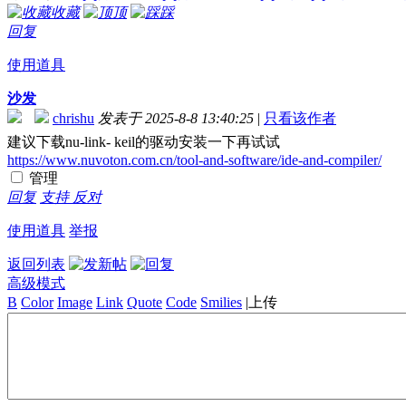
收藏
顶
踩
回复
使用道具
沙发
chrishu
发表于 2025-8-8 13:40:25
|
只看该作者
建议下载nu-link- keil的驱动安装一下再试试
https://www.nuvoton.com.cn/tool-and-software/ide-and-compiler/
管理
回复
支持
反对
使用道具
举报
返回列表
高级模式
B
Color
Image
Link
Quote
Code
Smilies
|
上传