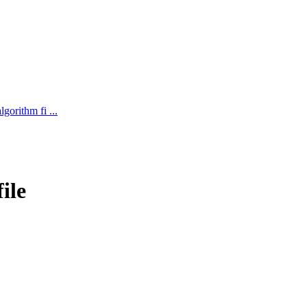
ithm fi ...
ile