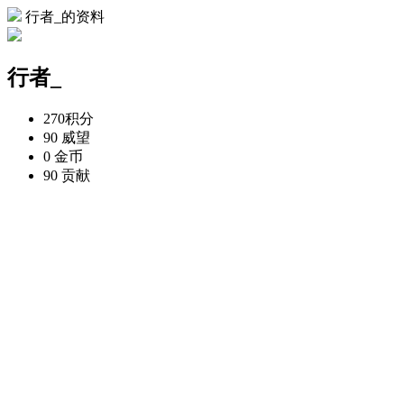
行者_的资料
行者_
270
积分
90
威望
0
金币
90
贡献