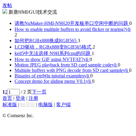
发帖
新唐HMI/GUI技术交流
请教NuMaker-HMI-N9H20开发板串口空闲中断的问题
0
How to enable multiple buffers to avoid flicker or tearing?
yli
2
如何把RGBx888换成RGB565
3
LCD驱动，RGBx888变RGB565格式
2
keil5中无法选择 N9H系列cpu的问题
1
How to show GIF using NVTFAT?
yli
0
Motion JPEG playback from SD card sample code
yli
0
Multiple buffers with PNG decode from SD card sample
yli
0
Binaries of emWin tutorial examples
yli
0
Concept demo for sliding menu V0.1
yli
0
1
2
/ 2 页
下一页
首页
|
登录
|
注册
标准版
|
触屏版
|
电脑版
|
客户端
© Comsenz Inc.