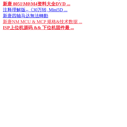
新唐 8051\M0\M4资料大全DVD ...
注释理解版--《30万转, Mini5D ...
新唐四轴马达無法轉動
新唐NM MCU & MCP 规格&技术数据 ...
ISP上位机源码 && 下位机固件最 ...