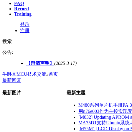
FAQ
Record
Training
登录
注册
搜索
公告:
【澄清声明】
(2025-3-17)
牛卧堂MCU技术交流
»
首页
最新回复
最新图片
最新主题
M480系列单片机手册PA.3
用n76e003作为主控实现无感
[M032] Updating APROM an
MA35D1支持Ubuntu系
[M55M1] LCD Display on 