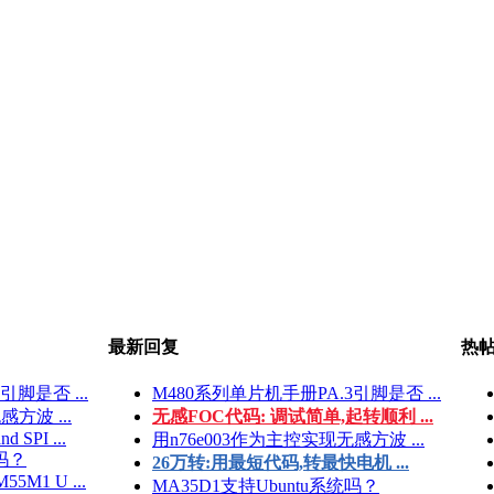
最新回复
热
引脚是否 ...
M480系列单片机手册PA.3引脚是否 ...
方波 ...
无感FOC代码: 调试简单,起转顺利 ...
d SPI ...
用n76e003作为主控实现无感方波 ...
统吗？
26万转:用最短代码,转最快电机 ...
M55M1 U ...
MA35D1支持Ubuntu系统吗？