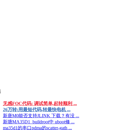
帖
无感FOC代码: 调试简单,起转顺利 ...
26万转:用最短代码,转最快电机 ...
新唐M0能否支持JLINK 下载？有没 ...
新塘MA35D1_buildroot中 uboot修 ...
ma35d1的串口pdma的scatter-gath ...