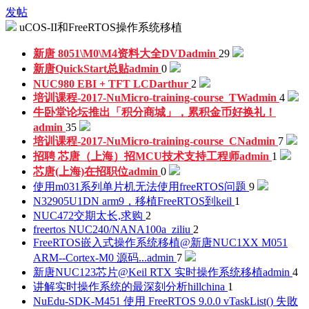
发帖
uCOS-II和FreeRTOS操作系统移植
新唐 8051\M0\M4资料大全DVD
admin
29
新唐QuickStart总贴
admin
0
NUC980 EBI + TFT LCD
arthur
2
培训课程-2017-NuMicro-training-course_TW
admin
4
牛卧堂论坛推出「积分商城」，累积金币好换礼！
admin
35
培训课程-2017-NuMicro-training-course_CN
admin
7
招聘 芯唐（上海）招MCU技术支持工程师
admin
1
芯唐(上海)在招职位
admin
0
使用m031系列单片机无法使用freeRTOS问题
9
N32905U1DN arm9，移植FreeRTOS到keil
1
NUC472交期太长,求购
2
freertos NUC240/NANA100
a_ziliu
2
FreeRTOS嵌入式操作系统移植@新唐NUC1XX M051
ARM--Cortex-M0 源码...
admin
7
新唐NUC123芯片@Keil RTX 实时操作系统移植
admin
4
讲解实时操作系统的最深刻分析
hillchina
1
NuEdu-SDK-M451 使用 FreeRTOS 9.0.0 vTaskList() 失敗