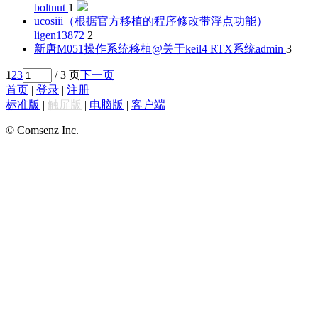
boltnut
1
ucosiii（根据官方移植的程序修改带浮点功能）
ligen13872
2
新唐M051操作系统移植@关于keil4 RTX系统
admin
3
1
2
3
/ 3 页
下一页
首页
|
登录
|
注册
标准版
|
触屏版
|
电脑版
|
客户端
© Comsenz Inc.